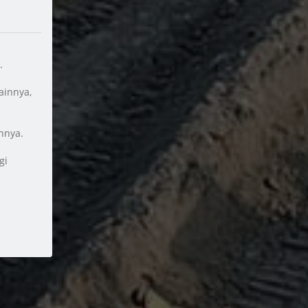
.
ainnya,
nnya.
gi