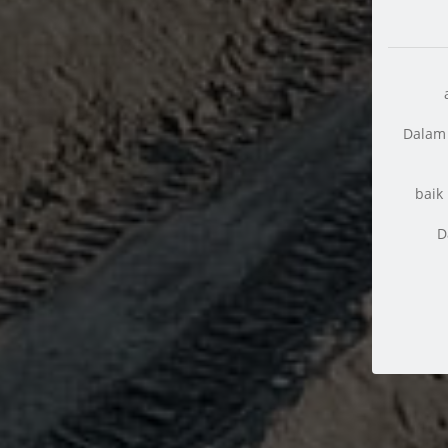
Dalam 
baik
D