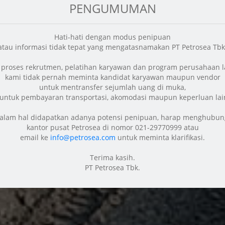
PENGUMUMAN
Hati-hati dengan modus penipuan
atau informasi tidak tepat yang mengatasnamakan PT Petrosea Tbk
proses rekrutmen, pelatihan karyawan dan program perusahaan l
kami tidak pernah meminta kandidat karyawan maupun vendor
untuk mentransfer sejumlah uang di muka,
 untuk pembayaran transportasi, akomodasi maupun keperluan lai
alam hal didapatkan adanya potensi penipuan, harap menghubun
kantor pusat Petrosea di nomor 021-29770999 atau
email ke
info@petrosea.com
untuk meminta klarifikasi.
Terima kasih.
PT Petrosea Tbk.