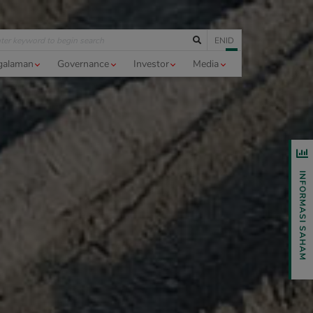
EN
ID
galaman
Governance
Investor
Media
INFORMASI SAHAM